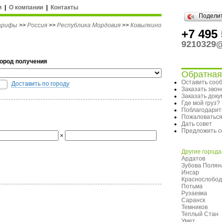
и
|
О компании
|
Контакты
Подели
тарифы
>>
Россия
>>
Республика Мордовия
>>
Ковылкино
+7 495 
9210329@
Город получения
Обратная
Оставить соо
Доставить по городу
Заказать звон
Заказать док
Где мой груз?
Поблагодарит
Пожаловатьс
Дать совет
Предложить с
×
Другие города
Ардатов
Зубова Полян
Инсар
Краснослобод
Потьма
Рузаевка
Саранск
Темников
Теплый Стан
Умет