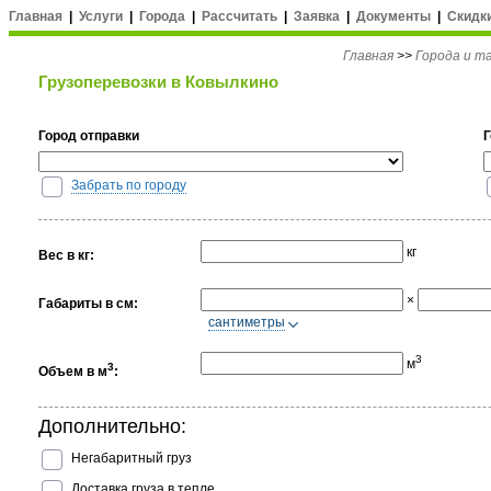
Главная
|
Услуги
|
Города
|
Рассчитать
|
Заявка
|
Документы
|
Скидк
Главная
>>
Города и 
Грузоперевозки в Ковылкино
Город отправки
Забрать по городу
кг
Вес в кг:
×
Габариты в см:
cантиметры
3
м
3
Объем в м
:
Дополнительно:
Негабаритный груз
Доставка груза в тепле