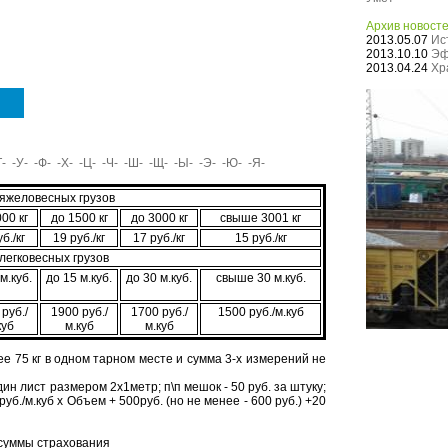
Архив новост
2013.05.07
Ис
2013.10.10
Эф
2013.04.24
Хр
Т-
-У-
-Ф-
-Х-
-Ц-
-Ч-
-Ш-
-Щ-
-Ы-
-Э-
-Ю-
-Я-
тяжеловесных грузов
00 кг
до 1500 кг
до 3000 кг
свыше 3001 кг
б./кг
19 руб./кг
17 руб./кг
15 руб./кг
легковесных грузов
м.куб.
до 15 м.куб.
до 30 м.куб.
свыше 30 м.куб.
руб./
1900 руб./
1700 руб./
1500 руб./м.куб
куб
м.куб
м.куб
е 75 кг в одном тарном месте и сумма 3-х измерений не
ин лист размером 2х1метр; п\п мешок - 50 руб. за штуку;
б./м.куб х Объем + 500руб. (но не менее - 600 руб.) +20
 суммы страхования