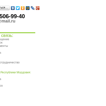
ться…
506-99-40
mail.ru
 связь:
бщение
ок
ументы
ь
я
отрудничество
 Республики Мордовия:
а
ск