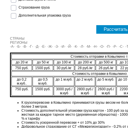
Страхование груза
Дополнительная упаковка груза
Рассчитать
СТРАНЫ
РЕГИОНЫ
-А-
-Б-
-В-
-Г-
-Д-
-Е-
-Ж-
-З-
-И-
-Й-
-К-
-Л-
-М-
-Н-
-О-
-П-
-Р-
-С-
-
Стоимость отправки в Ковылкино 
до 20 кг
до 50 кг
до 100 кг
до 200 кг
до 500 кг
до 10
750 руб.
1500 руб.
30 руб./кг
28 руб./кг
26 руб./кг
22 ру
Стоимость отправки в Ковылкино 
до 0,2
до 0,5
до 1 м.куб.
до 2 м.куб.
до 5 м.куб.
до 10 
м.куб..
м.куб.
750 руб.
1500 руб.
3000 руб./
2800 руб./
2600 руб./
2200 
м.куб
м.куб
м.куб
м.
К грузоперевозке в Ковылкино принимаются грузы весом не боле
более 3 метров.
Стоимость дополнительной упаковки груза:картон - 100 руб за од
жесткая за каждое тарное место (деревянная обрешотка) - 1000ру
% к тарифу
Стоимость ускоренной перевозки + от 10% до 30%
Добровольное страхование от СГ «Межрегионгарант» - 0,2% от