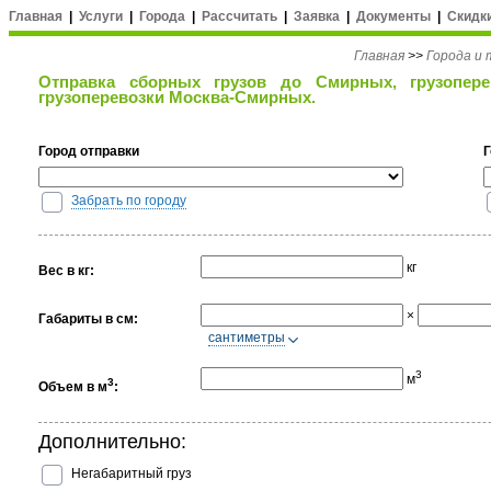
Главная
|
Услуги
|
Города
|
Рассчитать
|
Заявка
|
Документы
|
Скидк
Главная
>>
Города и
Отправка сборных грузов до Смирных, грузопере
грузоперевозки Москва-Смирных.
Город отправки
Забрать по городу
кг
Вес в кг:
×
Габариты в см:
cантиметры
3
м
3
Объем в м
:
Дополнительно:
Негабаритный груз