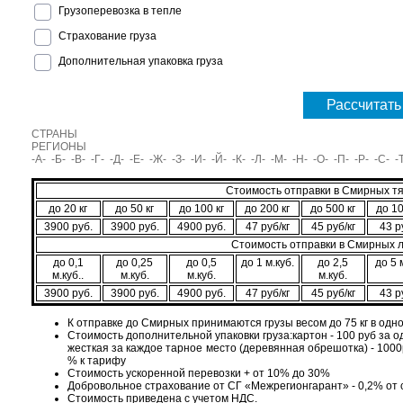
Грузоперевозка в тепле
Страхование груза
Дополнительная упаковка груза
Рассчитать
СТРАНЫ
РЕГИОНЫ
-А-
-Б-
-В-
-Г-
-Д-
-Е-
-Ж-
-З-
-И-
-Й-
-К-
-Л-
-М-
-Н-
-О-
-П-
-Р-
-С-
-
Стоимость отправки в Смирных т
до 20 кг
до 50 кг
до 100 кг
до 200 кг
до 500 кг
до 10
3900 руб.
3900 руб.
4900 руб.
47 руб/кг
45 руб/кг
43 р
Стоимость отправки в Смирных л
до 0,1
до 0,25
до 0,5
до 1 м.куб.
до 2,5
до 5 
м.куб..
м.куб.
м.куб.
м.куб.
3900 руб.
3900 руб.
4900 руб.
47 руб/кг
45 руб/кг
43 р
К отправке до Смирных принимаются грузы весом до 75 кг в одн
Стоимость дополнительной упаковки груза:картон - 100 руб за од
жесткая за каждое тарное место (деревянная обрешотка) - 1000ру
% к тарифу
Стоимость ускоренной перевозки + от 10% до 30%
Добровольное страхование от СГ «Межрегионгарант» - 0,2% от
Стоимость приведена с учетом НДС.