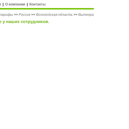
и
|
О компании
|
Контакты
 тарифы
>>
Россия
>>
Вологодская область
>>
Вытегра
е у наших сотрудников.