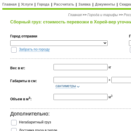
Главная
|
Услуги
|
Города
|
Рассчитать
|
Заявка
|
Документы
|
Скидк
Главная
>>
Города и тарифы
>>
Рос
Сборный груз: стоимость перевозки в Хорей-вер уточн
Город отправки
Забрать по городу
кг
Вес в кг:
×
Габариты в см:
cантиметры
3
м
3
Объем в м
:
Дополнительно:
Негабаритный груз
Доставка груза в тепле