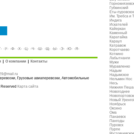
Горнокнязевс
Губкинский
Еты-пуровско
Им. Требса и 
Индига
Искателей
Кайеркан
Каменный
Каратайка
Караул
Катравож
Т-
-У-
-Ф-
-Х-
-Ц-
-Ч-
-Ш-
-Щ-
-Ы-
-Э-
-Ю-
-Я-
Коротчаево
Коткино
Лабытнанги
и
|
О компании
|
Контакты
Мужи
Муравленко
Надым
29@mail.ru
Надымское
еревозки
,
Грузовые авиаперевозки
,
Автомобильные
Нельмин Нос
Несь
s Reserved
Карта сайта
Нижняя Пеша
Новогоднее
Новопортовск
Новый Уренго
Ноябрьск
Оксино
Ома
Панаевск
Пангоды
Пуровск
Пурпе
Ростовцевско