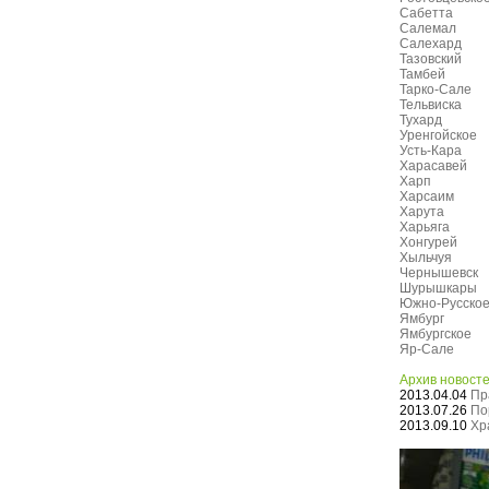
Сабетта
Салемал
Салехард
Тазовский
Тамбей
Тарко-Сале
Тельвиска
Тухард
Уренгойское
Усть-Кара
Харасавей
Харп
Харсаим
Харута
Харьяга
Хонгурей
Хыльчуя
Чернышевск
Шурышкары
Южно-Русско
Ямбург
Ямбургское
Яр-Сале
Архив новост
2013.04.04
Пр
2013.07.26
По
2013.09.10
Хр