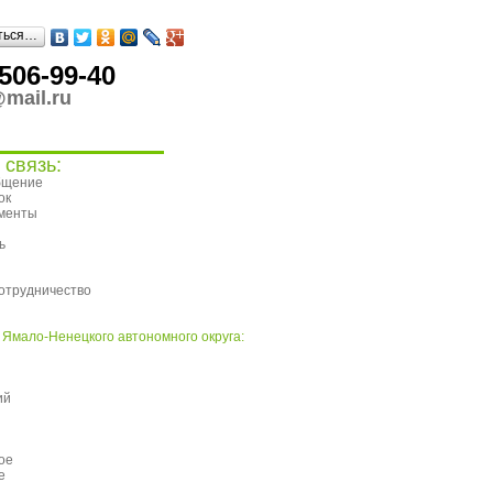
ться…
506-99-40
mail.ru
 связь:
бщение
ок
ументы
ь
я
отрудничество
 Ямало-Ненецкого автономного округа:
ий
ое
е