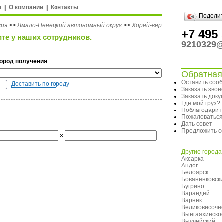
и
|
О компании
|
Контакты
Подели
сия
>>
Ямало-Ненецкий автономный округ
>>
Хорей-вер
+7 495 
ите у наших сотрудников.
9210329@
Город получения
Обратная
Оставить соо
Доставить по городу
Заказать звон
Заказать док
Где мой груз?
Поблагодарит
Пожаловатьс
Дать совет
Предложить с
×
Другие города
Аксарка
Андег
Белоярск
Бованенковск
Бугрино
Варандей
Варнек
Великовисочн
Вынгаяхинско
Выучейский