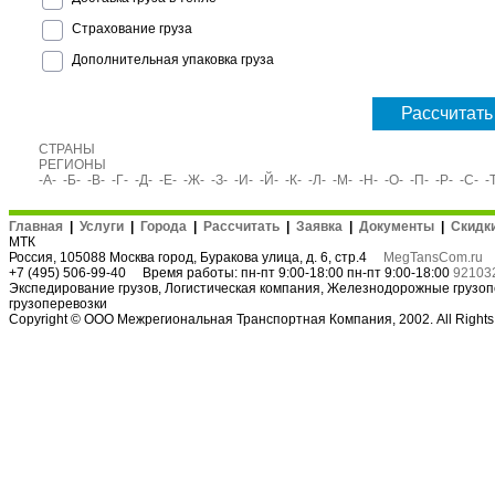
Страхование груза
Дополнительная упаковка груза
Рассчитать
СТРАНЫ
РЕГИОНЫ
-А-
-Б-
-В-
-Г-
-Д-
-Е-
-Ж-
-З-
-И-
-Й-
-К-
-Л-
-М-
-Н-
-О-
-П-
-Р-
-С-
-
Главная
|
Услуги
|
Города
|
Рассчитать
|
Заявка
|
Документы
|
Скидк
МТК
Россия
, 105088
Москва город
,
Буракова улица, д. 6, стр.4
MegTansCom.ru
+7 (495) 506-99-40
Время работы:
пн-пт 9:00-18:00
пн-пт 9:00-18:00
92103
Экспедирование грузов
,
Логистическая компания
,
Железнодорожные грузоп
грузоперевозки
Copyright © ООО Межрегиональная Транспортная Компания, 2002. All Right