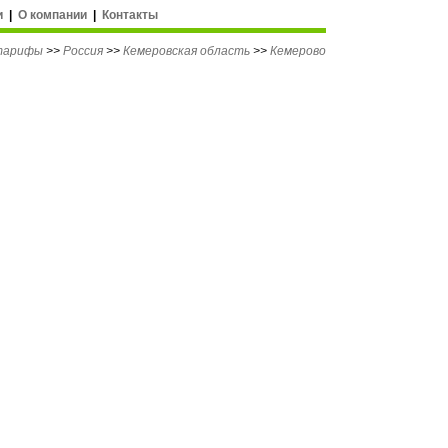
и
|
О компании
|
Контакты
 тарифы
>>
Россия
>>
Кемеровская область
>>
Кемерово